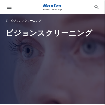
category-page
products
search
menu
ビジョンスクリーニング
サ
イ
ビジョンスクリーニング
ン
language
国
ア
ウ
ト
製品
language
国
ニュース
お問い合わせ
Baxter.com
launch
製品