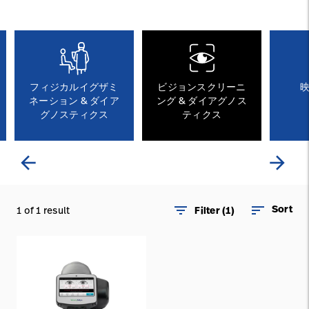
ニュース
お問い合わせ
Baxter.com
launch
フィジカルイグザミ
ビジョンスクリーニ
ネーション & ダイア
ング & ダイアグノス
グノスティクス
ティクス
arrow_back
arrow_forward
filter_list
sort
Sort
1 of 1 result
Filter (1)