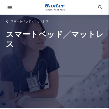
category-page
products
search
menu
スマートベッド / マットレス
サ
イ
スマートベッド╱マットレ
ン
language
国
ス
ア
ウ
ト
製品
language
国
ニュース
お問い合わせ
Baxter.com
launch
製品