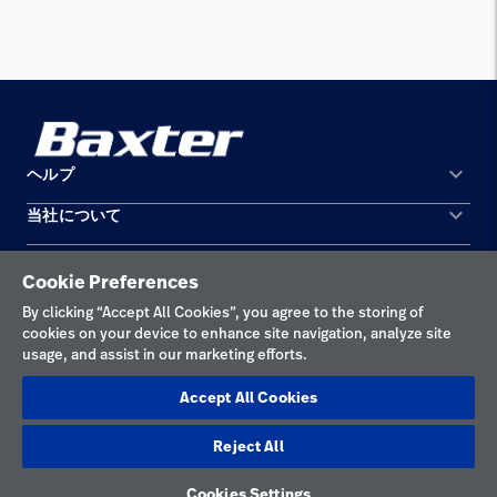
keyboard_arrow_down
ヘルプ
keyboard_arrow_down
当社について
お問い合わせ
所在地
機器の保守と修理
Cookie Preferences
個人情報保護方針
By clicking “Accept All Cookies”, you agree to the storing of
cookies on your device to enhance site navigation, analyze site
利用規約
usage, and assist in our marketing efforts.
責任ある開示
Accept All Cookies
Cookieの設定
Reject All
日本
Cookies Settings