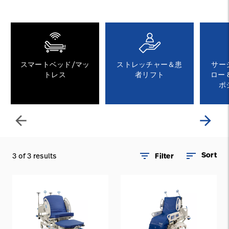
ニュース
お問い合わせ
Baxter.com
launch
スマートベッド/マッ
ストレッチャー＆患
サー
トレス
者リフト
ロー 
ポ
arrow_back
arrow_forward
filter_list
sort
Sort
3 of 3 results
Filter