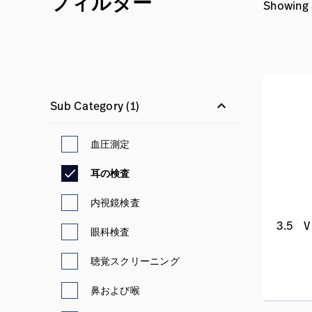
フィルター
Showing 3
keyboard_arrow_down
Sub Category
(1)
血圧測定
耳の検査
内視鏡検査
3.5
眼科検査
聴覚スクリーニング
鼻および喉