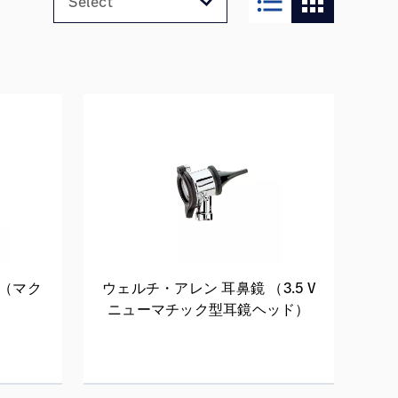
format_list_bulleted
apps
 （マク
ウェルチ・アレン 耳鼻鏡 （3.5 V
ニューマチック型耳鏡ヘッド）