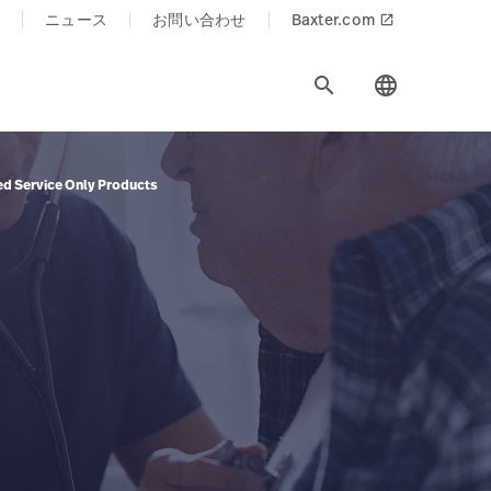
ニュース
お問い合わせ
Baxter.com
launch
search
language
ed Service Only Products