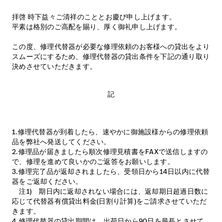
ニュース
拝啓 時下益々ご清祥のこととお慶び申し上げます。
お問い合わせ
平素は格別のご高配を賜り、厚く御礼申し上げます。
Baxter.com
launch
この度、修理代替器が必要な修理依頼のお客様への貸出をより
スムーズにするため、修理代替器の貸出条件を下記の通り取り
決めさせていただきます。
記
1.修理代替器が到着したら、速やかに御施設様からの修理依頼
品を弊社へ発送してください。
2.修理品が届きましたら順次修理見積書をFAXで送信しますの
で、修理を進めて良いかのご返答をお願いします。
3.修理完了品が返却されましたら、受領日から14日以内に代替
器をご返却ください。
注1) 期日内に返却されない場合には、返却期日超過日数に
応じて代替器有償貸出料金(日割り計算)をご請求させていただ
きます。
4.修理代替器の貸出期間は、出荷日から90日を最長とさせて