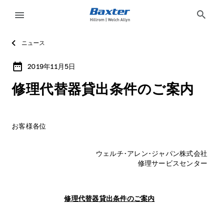
article-detail-page
knowledge
search
menu
ニュース
サ
イ
date_range
2019年11月5日
2019年11月5日
ン
language
国
ア
修理代替器貸出条件のご案内
ウ
ト
お客様各位
製品
language
国
ニュース
ウェルチ･アレン･ジャパン株式会社
修理サービスセンター
お問い合わせ
Baxter.com
launch
修理代替器貸出条件のご案内
製品