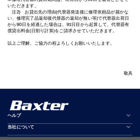
いただきます。
注2) お貸出先の理由(代替器発送後に修理依頼品が届かな
い、修理完了品返却後代替器の返却が無い等)で代替器出荷日
から90日を経過した場合は、91日目から起算して、代替器有
償貸出料金(日割り計算)をご請求させていただきます。
以上ご理解、ご協力の程よろしくお願いいたします。
敬具
keyboard_arrow_down
ヘルプ
keyboard_arrow_down
当社について
お問い合わせ
所在地
機器の保守と修理