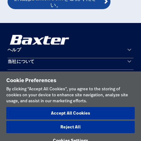
い。
keyboard_arrow_down
ヘルプ
keyboard_arrow_down
当社について
お問い合わせ
所在地
機器の保守と修理
Cookie Preferences
個人情報保護方針
By clicking “Accept All Cookies”, you agree to the storing of
cookies on your device to enhance site navigation, analyze site
利用規約
usage, and assist in our marketing efforts.
責任ある開示
Accept All Cookies
Cookieの設定
Reject All
日本
Cookies Settings