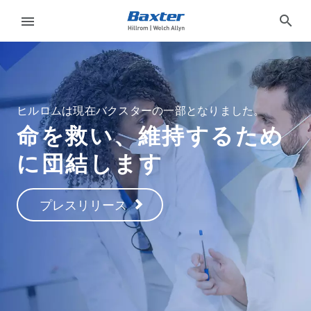
home-page
search
menu
サ
イ
ン
language
国
ヒルロムは現在バクスターの一部となりました。
ア
命を救い、維持するため
ウ
ト
に団結します
製品
プレスリリース
language
国
ニュース
お問い合わせ
Baxter.com
launch
製品